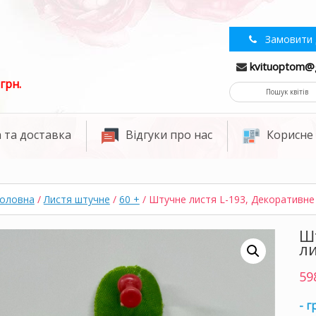
Замовити 
kvituoptom@
грн.
 та доставка
Відгуки про нас
Корисне
оловна
/
Листя штучне
/
60 +
/ Штучне листя L-193, Декоративне
Ш
л
59
- г