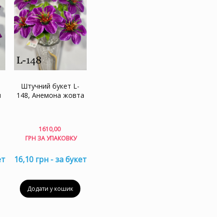
Штучний букет L-
я
148, Анемона жовта
1610,00
ГРН ЗА УПАКОВКУ
ет
16,10 грн - за букет
Додати у кошик