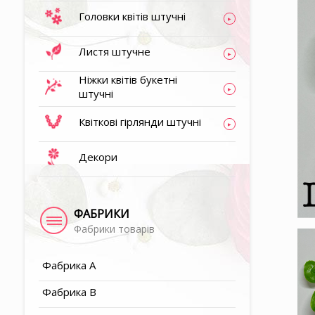
Головки квітів штучні
▶
Листя штучне
▶
Ніжки квітів букетні
штучні
▶
Квіткові гірлянди штучні
Декори
▶
▶
ФАБРИКИ
Фабрики товарів
▶
Фабрика A
Фабрика B