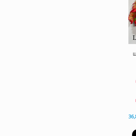
Ш
36,