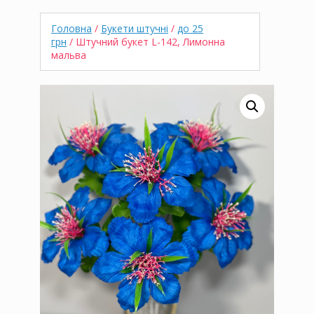
Головна
/
Букети штучні
/
до 25
грн
/ Штучний букет L-142, Лимонна
мальва