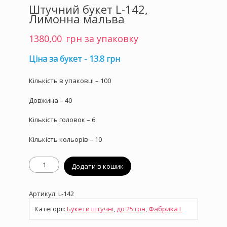
Штучний букет L-142,
Лимонна мальва
1380,00
грн за упаковку
Ціна за букет - 13.8 грн
Кількість в упаковці – 100
Довжина – 40
Кількість головок – 6
Кількість кольорів – 10
Штучний
Додати в кошик
букет
L-
142,
Артикул:
L-142
Лимонна
мальва
Категорії:
Букети штучні
,
до 25 грн
,
Фабрика L
кількість