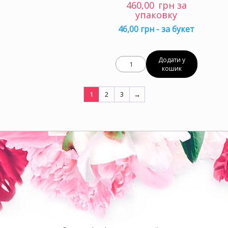
460,00
грн за
упаковку
46,00 грн - за букет
Додати у
кошик
1
2
3
→