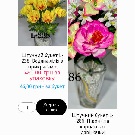
Штучний букет L-
238, Водяна лілія з
прикрасами
460,00
грн за
упаковку
46,00 грн - за букет
Додати у
кошик
Штучний букет L-
286, Півонії та
карпатські
дзвіночки