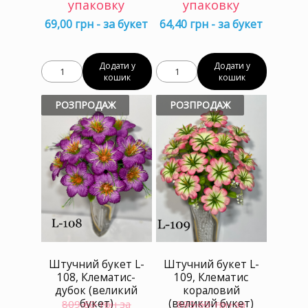
упаковку
упаковку
69,00 грн - за букет
64,40 грн - за букет
Додати у
Додати у
кошик
кошик
РОЗПРОДАЖ
РОЗПРОДАЖ
Штучний букет L-
Штучний букет L-
108, Клематис-
109, Клематис
дубок (великий
кораловий
букет)
(великий букет)
809,60
грн за
809,60
грн за