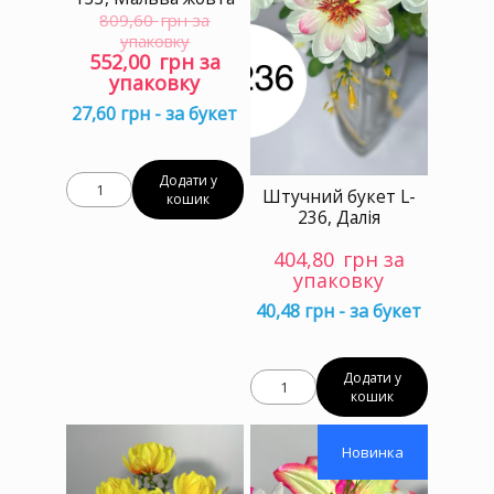
809,60
грн за
упаковку
Оригінальна
Поточна
552,00
грн за
ціна:
ціна:
упаковку
809,60 грн
552,00 грн
27,60 грн - за букет
за
за
упаковку.
упаковку.
Додати у
Штучний букет L-
кошик
236, Далія
404,80
грн за
упаковку
40,48 грн - за букет
Додати у
кошик
Новинка