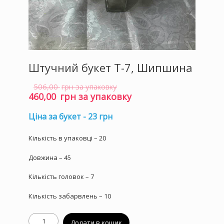
Штучний букет T-7, Шипшина
506,00
грн за упаковку
Оригінальна
460,00
грн за упаковку
ціна:
Поточна
506,00 грн
ціна:
за
460,00 грн
Ціна за букет - 23 грн
упаковку.
за
упаковку.
Кількість в упаковці – 20
Довжина – 45
Кількість головок – 7
Кількість забарвлень – 10
Штучний
Додати в кошик