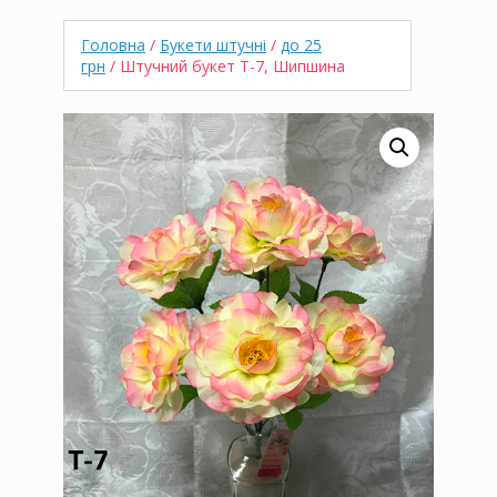
Головна
/
Букети штучні
/
до 25
грн
/ Штучний букет T-7, Шипшина