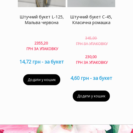
Штучний букет C-45,
Штучний букет L-125,
Класична ромашка
Мальва червона
345,00
Оригіна
2355,20
ГРН ЗА УПАКОВКУ
ціна:
ГРН ЗА УПАКОВКУ
345,00 г
Поточна
230,00
за
ціна:
14,72 грн - за букет
ГРН ЗА УПАКОВКУ
упаковку
230,00 гр
за
4,60 грн - за букет
упаковку.
Додати у кошик
Додати у кошик