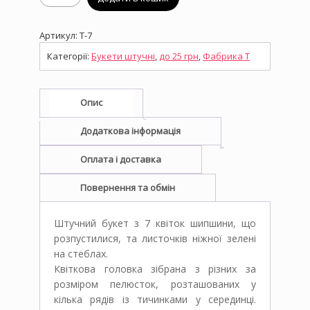
букет
T-
7,
Артикул:
Т-7
Шипшина
кількість
Категорії:
Букети штучні
,
до 25 грн
,
Фабрика T
Опис
Додаткова інформація
Оплата і доставка
Повернення та обмін
Штучний букет з 7 квіток шипшини, що
розпустилися, та листочків ніжної зелені
на стеблах.
Квіткова головка зібрана з різних за
розміром пелюсток, розташованих у
кілька рядів із тичинками у серединці.