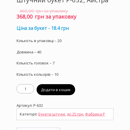
460,00
грн за упаковку
Оригінальна
368,00
грн за упаковку
ціна:
Поточна
460,00 грн
ціна:
за
368,00 грн
Ціна за букет - 18.4 грн
упаковку.
за
упаковку.
Кількість в упаковці – 20
Довжина – 40
Кількість головок – 7
Кількість кольорів – 10
Штучний
Додати в кошик
букет
P-
632,
Артикул:
P-632
Айстра
кількість
Категорії:
Букети штучні
,
до 25 грн
,
Фабрика P