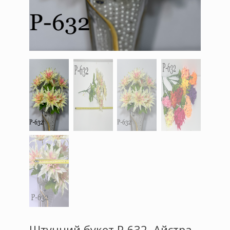
Штучний букет P-632, Айстра