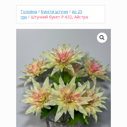
Головна
/
Букети штучні
/
до 25
грн
/ Штучний букет P-632, Айстра