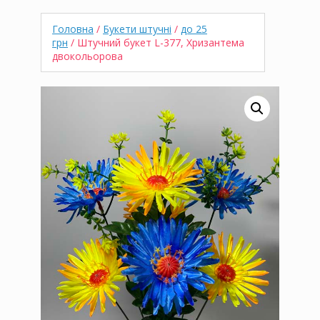
Головна
/
Букети штучні
/
до 25
грн
/ Штучний букет L-377, Хризантема
двокольорова