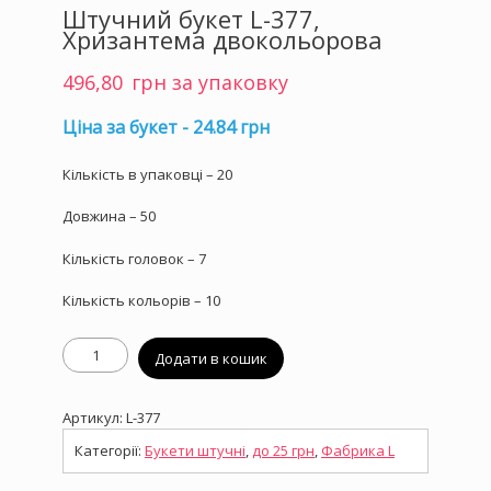
Штучний букет L-377,
Хризантема двокольорова
496,80
грн за упаковку
Ціна за букет - 24.84 грн
Кількість в упаковці – 20
Довжина – 50
Кількість головок – 7
Кількість кольорів – 10
Штучний
Додати в кошик
букет
L-
377,
Артикул:
L-377
Хризантема
двокольорова
Категорії:
Букети штучні
,
до 25 грн
,
Фабрика L
кількість