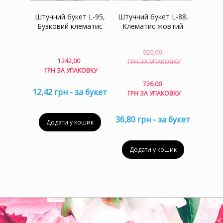
Штучний букет L-95,
Штучний букет L-88,
Бузковий клематис
Клематис жовтий
920,00
Оригіна
1242,00
ГРН ЗА УПАКОВКУ
ціна:
ГРН ЗА УПАКОВКУ
920,00 г
Поточна
736,00
за
12,42 грн - за букет
ціна:
ГРН ЗА УПАКОВКУ
упаковку
736,00 гр
за
36,80 грн - за букет
упаковку.
Додати у кошик
Додати у кошик