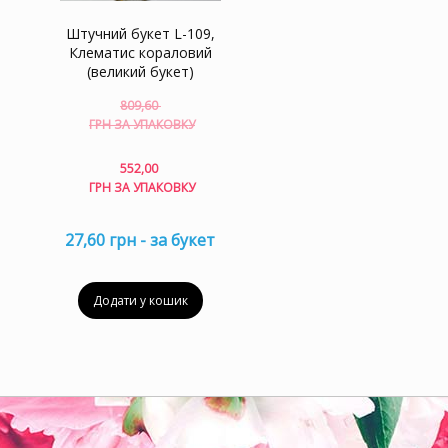
Штучний букет L-109,
Клематис кораловий
(великий букет)
809,60
Оригінальна
ГРН ЗА УПАКОВКУ
ціна:
809,60 грн
Поточна
552,00
за
ціна:
ГРН ЗА УПАКОВКУ
упаковку.
552,00 грн
за
27,60 грн - за букет
упаковку.
Додати у кошик