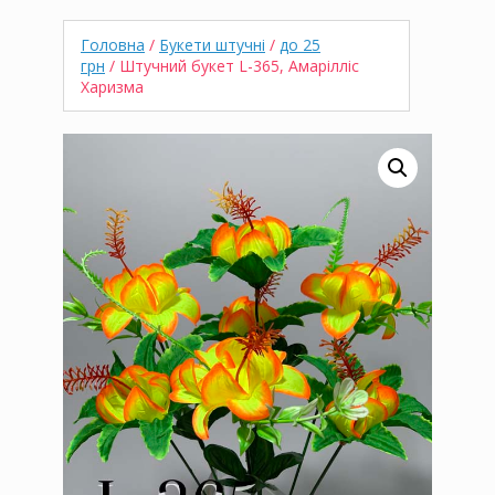
Головна
/
Букети штучні
/
до 25
грн
/ Штучний букет L-365, Амарілліс
Харизма