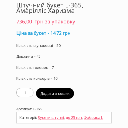
Штучний букет L-365,
Амарілліс Харизма
736,00
грн за упаковку
Ціна за букет - 14.72 грн
Кількість в упаковці – 50
Довжина – 45
Кількість головок – 7
Кількість кольорів – 10
Штучний
Додати в кошик
букет
L-
365,
Артикул:
L-365
Амарілліс
Харизма
Категорії:
Букети штучні
,
до 25 грн
,
Фабрика L
кількість