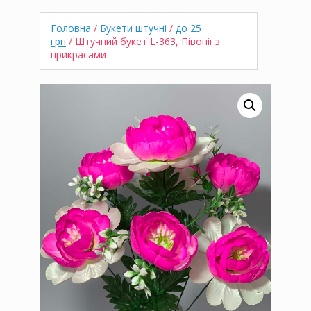
Головна
/
Букети штучні
/
до 25
грн
/ Штучний букет L-363, Півонії з
прикрасами