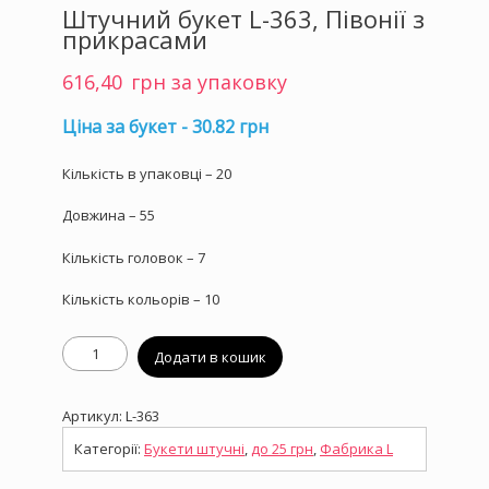
Штучний букет L-363, Півонії з
прикрасами
616,40
грн за упаковку
Ціна за букет - 30.82 грн
Кількість в упаковці – 20
Довжина – 55
Кількість головок – 7
Кількість кольорів – 10
Штучний
Додати в кошик
букет
L-
363,
Артикул:
L-363
Півонії
з
Категорії:
Букети штучні
,
до 25 грн
,
Фабрика L
прикрасами