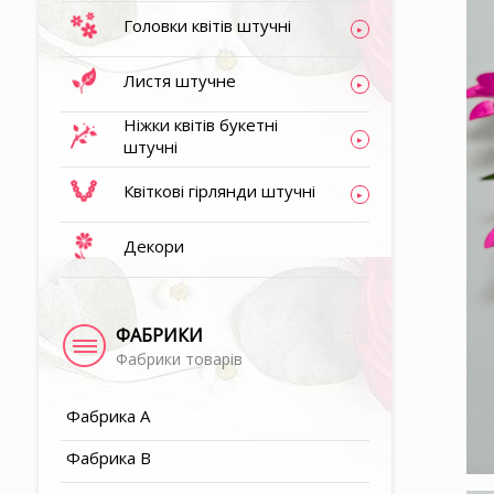
Головки квітів штучні
▶
Листя штучне
▶
Ніжки квітів букетні
штучні
▶
Квіткові гірлянди штучні
Декори
▶
▶
ФАБРИКИ
Фабрики товарів
▶
Фабрика A
Фабрика B