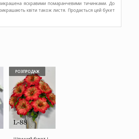
 прикрашена яскравими помаранчевими тичинками. До
 Прикрашають квіти також листя. Продається цей букет
РОЗПРОДАЖ
Штучний букет L-