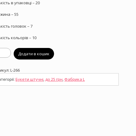
ькість в упаковці – 20
жина – 55
ькість головок – 7
ькість кольорів – 10
учний
Додати в кошик
ет
икул:
L-266
анія
ькість
атегорії:
Букети штучні
,
до 25 грн
,
Фабрика L