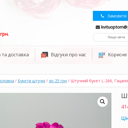
Замовити 
kvituoptom@
грн.
 та доставка
Відгуки про нас
Корисне
оловна
/
Букети штучні
/
до 25 грн
/ Штучний букет L-266, Гацані
Шт
41
Цін