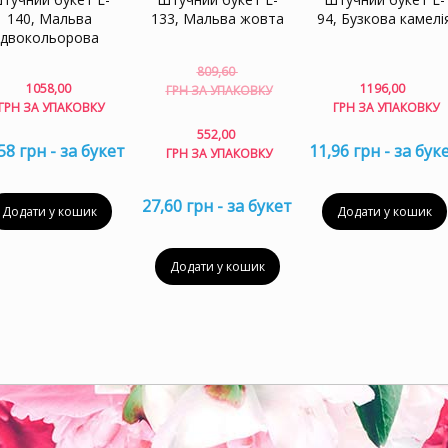
140, Мальва
133, Мальва жовта
94, Бузкова камелі
двокольорова
809,60
Оригінальна
1058,00
1196,00
ГРН ЗА УПАКОВКУ
ціна:
ГРН ЗА УПАКОВКУ
ГРН ЗА УПАКОВКУ
809,60 грн
Поточна
552,00
за
58 грн - за букет
ціна:
11,96 грн - за бук
ГРН ЗА УПАКОВКУ
упаковку.
552,00 грн
за
27,60 грн - за букет
упаковку.
Додати у кошик
Додати у кошик
Додати у кошик