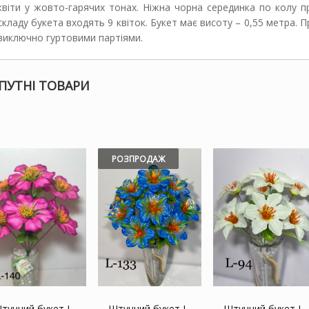
квіти у жовто-гарячих тонах. Ніжна чорна серединка по колу
складу букета входять 9 квіток. Букет має висоту – 0,55 метра.
виключно гуртовими партіями.
ПУТНІ ТОВАРИ
РОЗПРОДАЖ
тучний букет L-
Штучний букет L-
Штучний букет L-