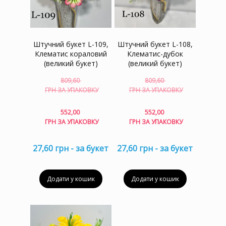
Штучний букет L-109,
Штучний букет L-108,
Клематис кораловий
Клематис-дубок
(великий букет)
(великий букет)
809,60
809,60
Оригінальна
Оригіна
ГРН ЗА УПАКОВКУ
ГРН ЗА УПАКОВКУ
ціна:
ціна:
809,60 грн
809,60 г
Поточна
Поточна
552,00
552,00
за
за
ціна:
ціна:
ГРН ЗА УПАКОВКУ
ГРН ЗА УПАКОВКУ
упаковку.
упаковку
552,00 грн
552,00 гр
за
за
27,60 грн - за букет
27,60 грн - за букет
упаковку.
упаковку.
Додати у кошик
Додати у кошик