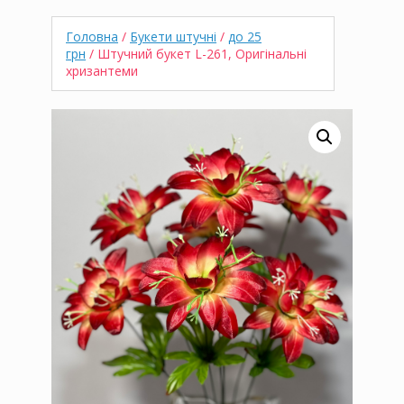
Головна
/
Букети штучні
/
до 25
грн
/ Штучний букет L-261, Оригінальні
хризантеми