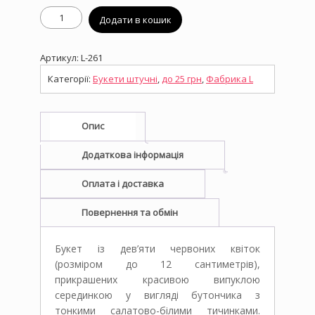
Штучний
Додати в кошик
букет
L-
261,
Артикул:
L-261
Оригінальні
хризантеми
Категорії:
Букети штучні
,
до 25 грн
,
Фабрика L
кількість
Опис
Додаткова інформація
Оплата і доставка
Повернення та обмін
Букет із дев’яти червоних квіток
(розміром до 12 сантиметрів),
прикрашених красивою випуклою
серединкою у вигляді бутончика з
тонкими салатово-білими тичинками.