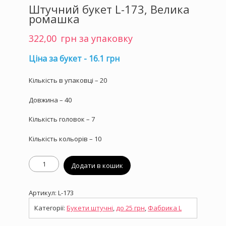
Штучний букет L-173, Велика
ромашка
322,00
грн за упаковку
Ціна за букет - 16.1 грн
Кількість в упаковці – 20
Довжина – 40
Кількість головок – 7
Кількість кольорів – 10
Штучний
Додати в кошик
букет
L-
173,
Артикул:
L-173
Велика
ромашка
Категорії:
Букети штучні
,
до 25 грн
,
Фабрика L
кількість