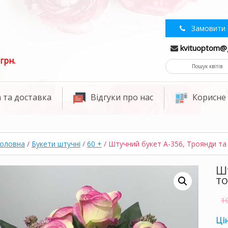
Замовити 
kvituoptom@
грн.
 та доставка
Відгуки про нас
Корисне
оловна
/
Букети штучні
/
60 +
/ Штучний букет A-356, Троянди та
Шт
т
1
Цін