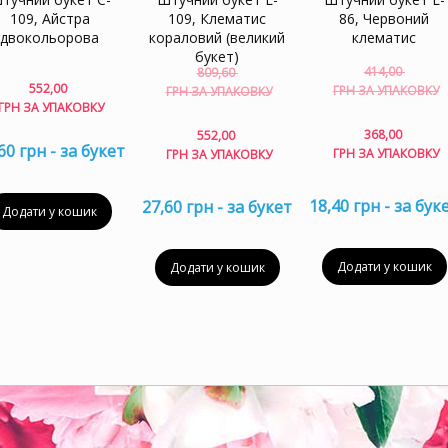
109, Айстра
109, Клематис
86, Червоний
двокольорова
кораловий (великий
клематис
букет)
414,00
809,60
Оригінальна
552,00
ГРН ЗА УПАКОВКУ
ГРН ЗА УПАКОВКУ
ціна:
ГРН ЗА УПАКОВКУ
809,60 грн
Поточна
368,00
552,00
за
60 грн - за букет
ц
ціна:
ГРН ЗА УПАКОВКУ
ГРН ЗА УПАКОВКУ
упаковку.
3
552,00 грн
з
за
18,40 грн - за бук
27,60 грн - за букет
у
упаковку.
Додати у кошик
Додати у кошик
Додати у кошик