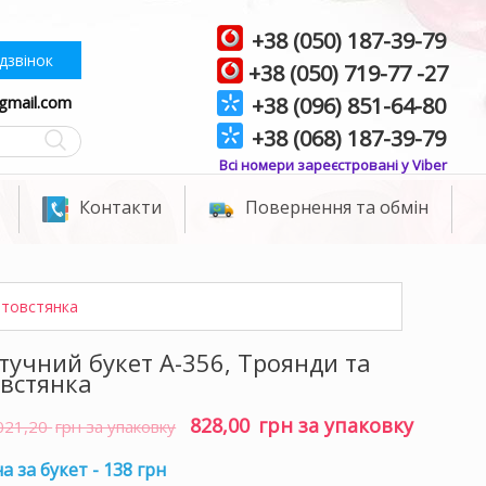
+38 (050) 187-39-79
дзвінок
+38 (050) 719-77 -27
gmail.com
+38 (096) 851-64-80
+38 (068) 187-39-79
Всі номери зареєстровані у Viber
Контакти
Повернення та обмін
 товстянка
учний букет A-356, Троянди та
овстянка
828,00
грн за упаковку
Оригінальна
Поточна
021,20
грн за упаковку
ціна:
ціна:
1021,20 грн
828,00 грн
а за букет - 138 грн