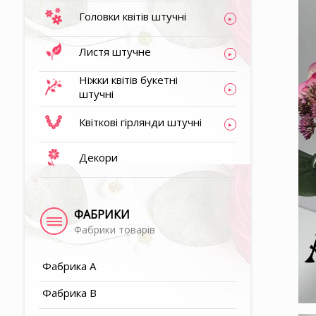
Головки квітів штучні
▶
Листя штучне
▶
Ніжки квітів букетні
штучні
▶
Квіткові гірлянди штучні
Декори
▶
▶
ФАБРИКИ
Фабрики товарів
▶
Фабрика A
Фабрика B