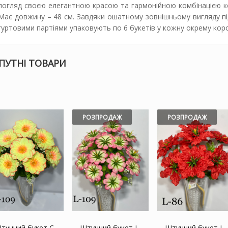
погляд своєю елегантною красою та гармонійною комбінацією кол
Має довжину – 48 см. Завдяки ошатному зовнішньому вигляду підх
гуртовими партіями упаковують по 6 букетів у кожну окрему коро
ПУТНІ ТОВАРИ
РОЗПРОДАЖ
РОЗПРОДАЖ
тучний букет C-
Штучний букет L-
Штучний букет L-