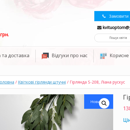
Замовити 
kvituoptom@
грн.
 та доставка
Відгуки про нас
Корисне
оловна
/
Квіткові гірлянди штучні
/ Гірлянда S-208, Ліана рускус
Гі
Новинка
13
Цін