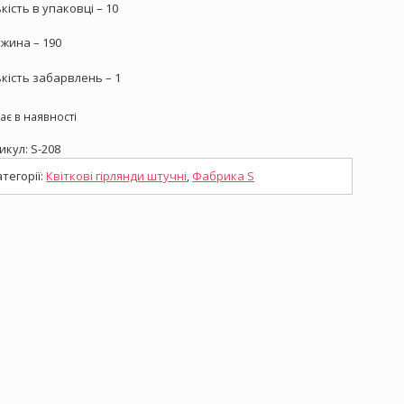
ькість в упаковці – 10
жина – 190
ькість забарвлень – 1
ає в наявності
икул:
S-208
атегорії:
Квіткові гірлянди штучні
,
Фабрика S