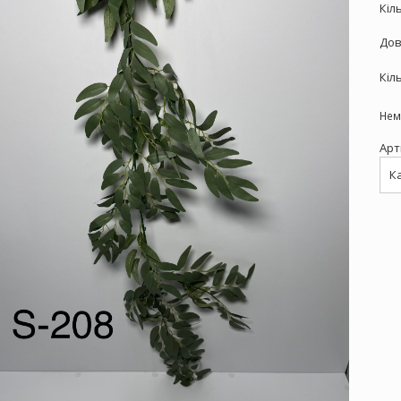
Кіл
Дов
Кіл
Нем
Арт
К