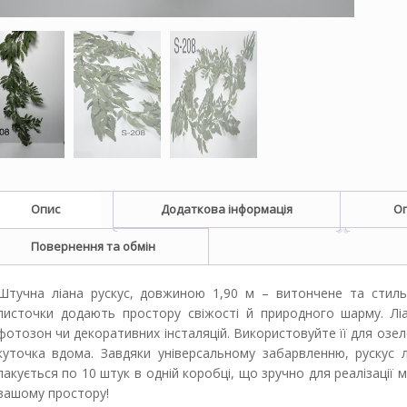
Опис
Додаткова інформація
Оп
Повернення та обмін
Штучна ліана рускус, довжиною 1,90 м – витончене та стильне
листочки додають простору свіжості й природного шарму. Ліа
фотозон чи декоративних інсталяцій. Використовуйте її для озел
куточка вдома. Завдяки універсальному забарвленню, рускус л
пакується по 10 штук в одній коробці, що зручно для реалізації
вашому простору!