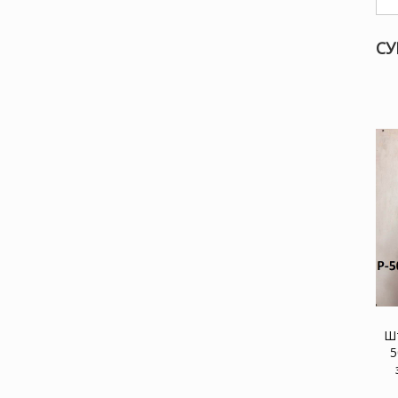
СУ
Шт
5