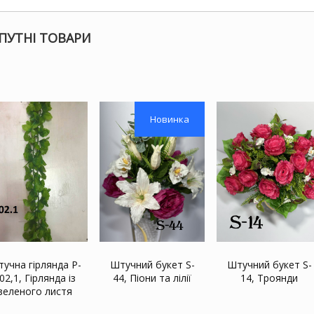
ПУТНІ ТОВАРИ
Новинка
учна гірлянда P-
Штучний букет S-
Штучний букет S-
02,1, Гірлянда із
44, Піони та лілії
14, Троянди
зеленого листя