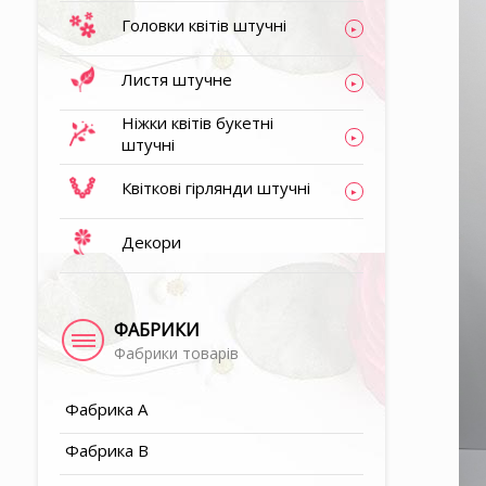
Головки квітів штучні
▶
Листя штучне
▶
Ніжки квітів букетні
штучні
▶
Квіткові гірлянди штучні
Декори
▶
▶
ФАБРИКИ
Фабрики товарів
▶
Фабрика A
Фабрика B