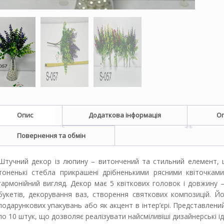
Опис
Додаткова інформація
Оп
Повернення та обмін
Штучний декор із люпину – витончений та стильний елемент, 
тоненькі стебла прикрашені дрібненькими рясними квіточкам
гармонійний вигляд. Декор має 5 квіткових головок і довжину
букетів, декорування ваз, створення святкових композицій. 
подарункових упакувань або як акцент в інтер’єрі. Представлени
по 10 штук, що дозволяє реалізувати найсміливіші дизайнерські ід