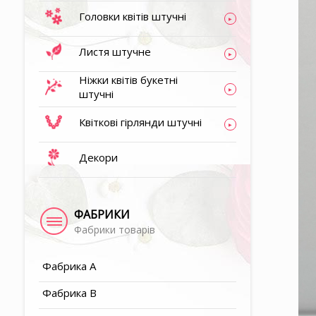
Головки квітів штучні
▶
Листя штучне
▶
Ніжки квітів букетні
штучні
▶
Квіткові гірлянди штучні
Декори
▶
▶
ФАБРИКИ
Фабрики товарів
▶
Фабрика A
Фабрика B