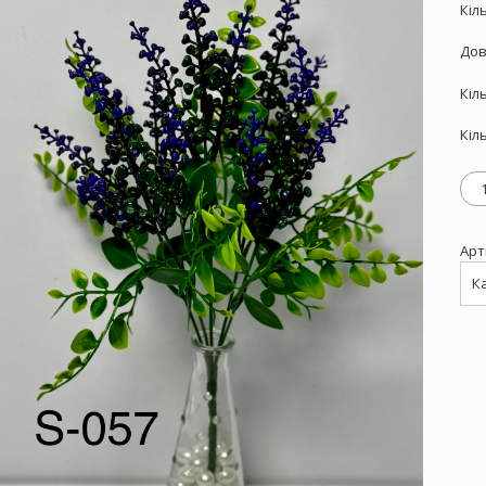
Кіл
Дов
Кіл
Кіл
Дек
S-
057,
Лю
Арт
кіл
К