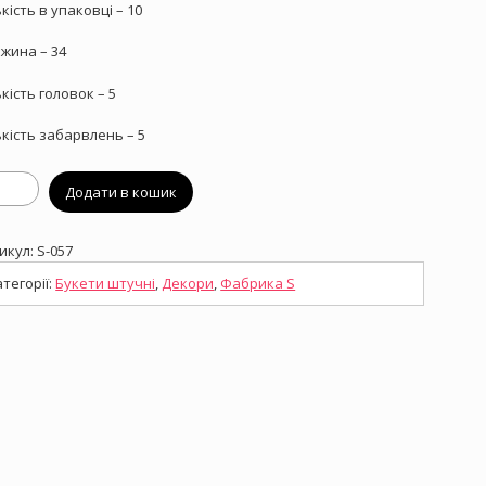
ькість в упаковці – 10
жина – 34
ькість головок – 5
ькість забарвлень – 5
ор
Додати в кошик
пин
икул:
S-057
ькість
атегорії:
Букети штучні
,
Декори
,
Фабрика S