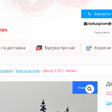
Замовити 
kvituoptom@
грн.
 та доставка
Відгуки про нас
Корисне
оловна
/
Букети штучні
/ Декор S-057, Люпин
Д
Новинка
32
Цін