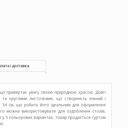
лата і доставка
що привертає увагу своєю природною красою. Довгі
и та круглими листочками, що створюють ніжний і
 – 34 см, що робить його ідеальним для оформлення
Його можна використовувати для оздоблення столів,
й у 5 кольорових варіантах, товар продається гуртом
еї.