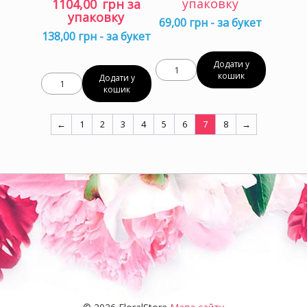
Оригінальна
Поточна
упаковку
1104,00
грн за
ціна:
ціна:
упаковку
69,00 грн - за букет
1140,80 грн
1104,00 грн
138,00 грн - за букет
за
за
упаковку.
упаковку.
Додати у
кошик
Додати у
кошик
←
1
2
3
4
5
6
7
8
→