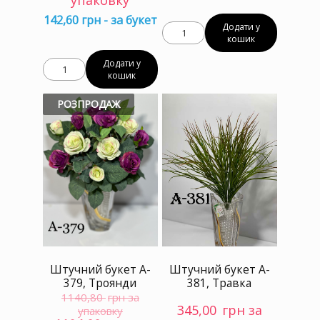
упаковку
упаковку.
упаков
142,60 грн - за букет
Додати у
кошик
Додати у
кошик
РОЗПРОДАЖ
Штучний букет A-
Штучний букет A-
379, Троянди
381, Травка
1140,80
грн за
345,00
грн за
упаковку