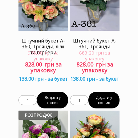
Штучний букет A-
Штучний букет A-
361, Троянди
360, Троянди, лілії
та гербери
883,20
грн за
966,00
грн за
упаковку
упаковку
Оригінальна
Поточ
Оригінальна
Поточна
828,00
грн за
828,00
грн за
ціна:
ціна:
ціна:
ціна:
упаковку
упаковку
883,20 грн
828,00
966,00 грн
828,00 грн
138,00 грн - за букет
138,00 грн - за букет
за
за
за
за
упаковку.
упаков
упаковку.
упаковку.
Додати у
Додати у
кошик
кошик
РОЗПРОДАЖ