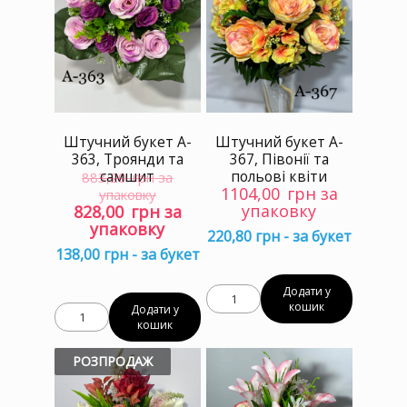
Штучний букет A-
Штучний букет A-
363, Троянди та
367, Півонії та
самшит
польові квіти
883,20
грн за
1104,00
грн за
упаковку
Оригінальна
Поточна
упаковку
828,00
грн за
ціна:
ціна:
упаковку
220,80 грн - за букет
883,20 грн
828,00 грн
138,00 грн - за букет
за
за
упаковку.
упаковку.
Додати у
кошик
Додати у
кошик
РОЗПРОДАЖ