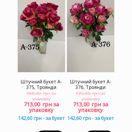
Штучний букет A-
Штучний букет A-
375, Троянди
376, Троянди
966,00
грн за
920,00
грн за
упаковку
упаковку
Оригінальна
Поточна
Оригінальна
Поточ
713,00
грн за
713,00
грн за
ціна:
ціна:
ціна:
ціна:
упаковку
упаковку
966,00 грн
713,00 грн
920,00 грн
713,00
142,60 грн - за букет
142,60 грн - за букет
за
за
за
за
упаковку.
упаковку.
упаковку.
упаков