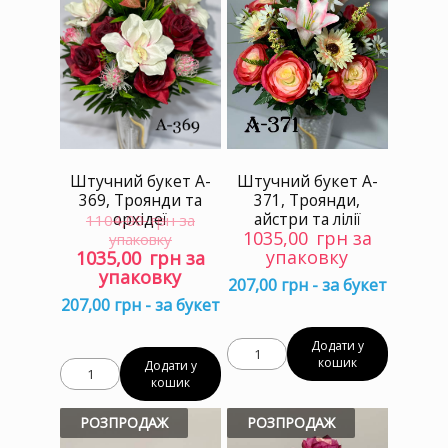
Штучний букет A-
Штучний букет A-
369, Троянди та
371, Троянди,
орхідеї
айстри та лілії
1104,00
грн за
1035,00
грн за
упаковку
Оригінальна
Поточна
упаковку
1035,00
грн за
ціна:
ціна:
упаковку
207,00 грн - за букет
1104,00 грн
1035,00 грн
207,00 грн - за букет
за
за
упаковку.
упаковку.
Додати у
кошик
Додати у
кошик
РОЗПРОДАЖ
РОЗПРОДАЖ