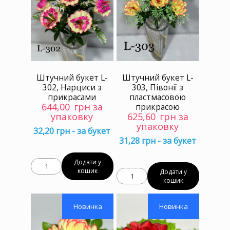
Штучний букет L-
Штучний букет L-
302, Нарциси з
303, Півонії з
прикрасами
пластмасовою
644,00
грн за
прикрасою
упаковку
625,60
грн за
упаковку
32,20 грн - за букет
31,28 грн - за букет
Додати у
кошик
Додати у
кошик
Новинка
Новинка