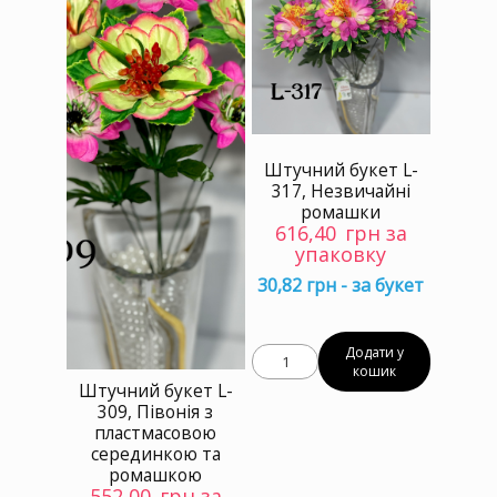
Штучний букет L-
317, Незвичайні
ромашки
616,40
грн за
упаковку
30,82 грн - за букет
Додати у
кошик
Штучний букет L-
309, Півонія з
пластмасовою
серединкою та
ромашкою
552,00
грн за