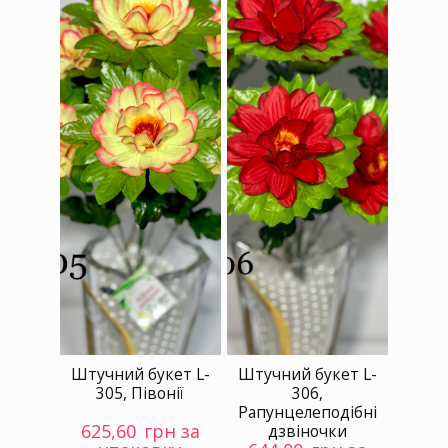
Штучний букет L-
Штучний букет L-
305, Півонії
306,
Рапунцелеподібні
625,60
грн за
дзвіночки