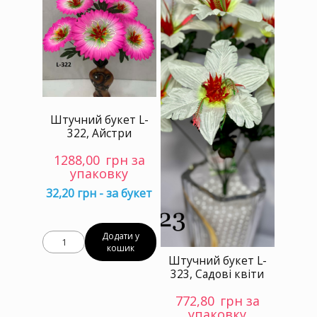
Штучний букет L-
322, Айстри
1288,00
грн за
упаковку
32,20 грн - за букет
Додати у
кошик
Штучний букет L-
323, Садові квіти
772,80
грн за
упаковку