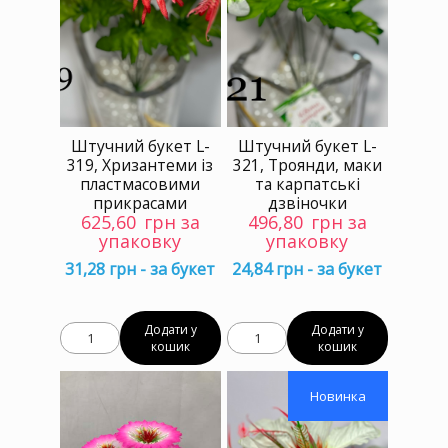
Штучний букет L-
Штучний букет L-
319, Хризантеми із
321, Троянди, маки
пластмасовими
та карпатські
прикрасами
дзвіночки
625,60
грн за
496,80
грн за
упаковку
упаковку
31,28 грн - за букет
24,84 грн - за букет
Додати у
Додати у
кошик
кошик
Новинка