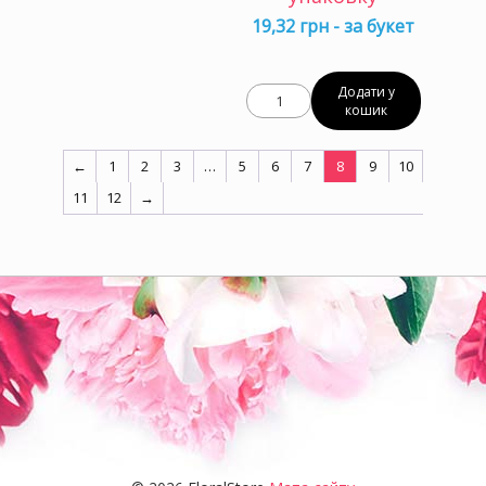
19,32 грн - за букет
Додати у
кошик
←
1
2
3
…
5
6
7
8
9
10
11
12
→