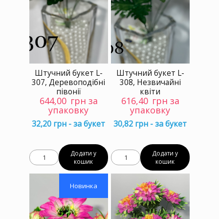
Штучний букет L-
Штучний букет L-
307, Деревоподібні
308, Незвичайні
півонії
квіти
644,00
грн за
616,40
грн за
упаковку
упаковку
32,20 грн - за букет
30,82 грн - за букет
Додати у
Додати у
кошик
кошик
Новинка